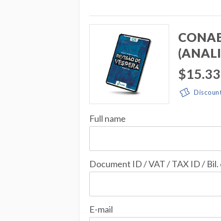
CONAB 
(ANALI
$15.33
Discoun
Full name
Document ID / VAT / TAX ID / Bil.
E-mail