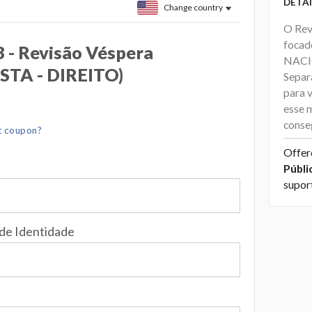
DETAI
Change country
O Rev
foca
- Revisão Véspera
NACI
STA - DIREITO)
Separ
para 
esse 
conse
t coupon?
Offer
Públi
supor
 de Identidade