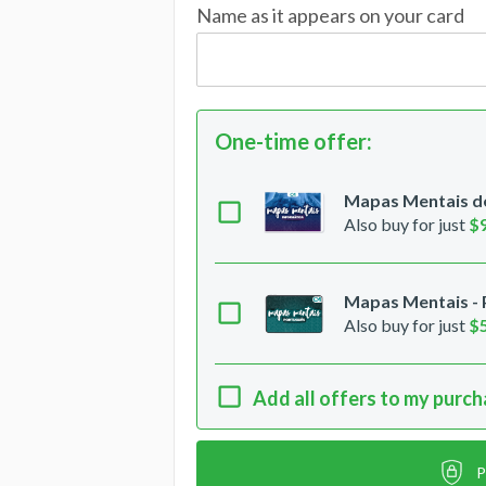
Name as it appears on your card
One-time offer
:
Mapas Mentais de
Also buy for just
$
Mapas Mentais -
Also buy for just
$
Add all offers to my purc
P