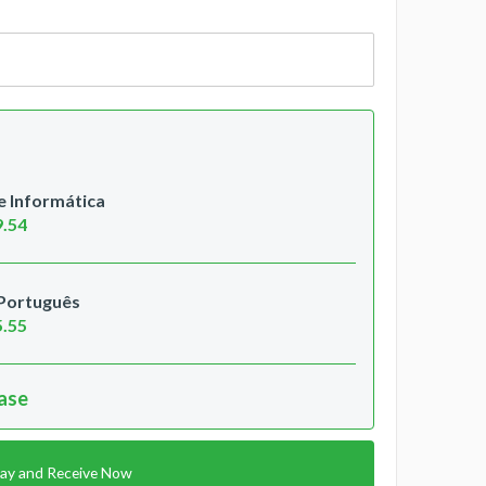
 Informática
9.54
 Português
5.55
hase
ay and Receive Now