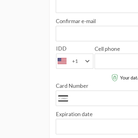
Confirmar e-mail
IDD
Cell phone
+1
Your data
Card Number
Expiration date