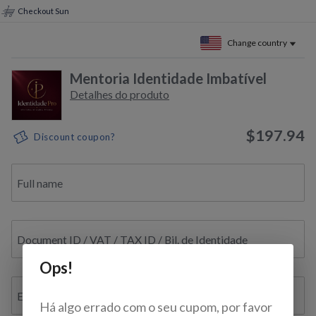
Checkout Sun
Change country
Mentoria Identidade Imbatível
Detalhes do produto
$197.94
Discount coupon?
Full name
Document ID / VAT / TAX ID / Bil. de Identidade
Ops!
E-mail
Há algo errado com o seu cupom, por favor