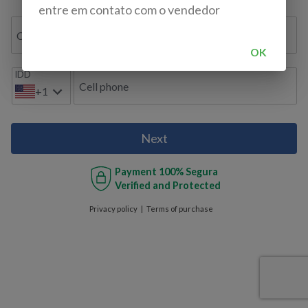
entre em contato com o vendedor
Confirmar e-mail
OK
IDD
Cell phone
+1
Next
Payment
100% Segura
Verified and Protected
Privacy policy
Terms of purchase