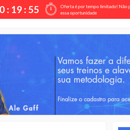
Oferta é por tempo limitado! Não 
0 :
19
:
54
essa oportunidade