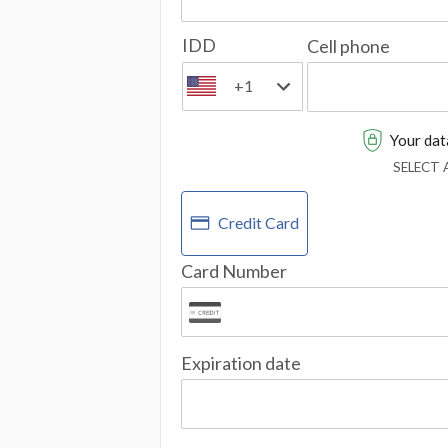
IDD
Cell phone
+1
Your data
SELECT
Credit Card
Card Number
Expiration date