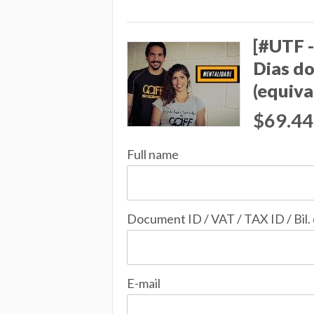
[#UTF 
Dias d
(equiva
$69.44
Full name
Document ID / VAT / TAX ID / Bil.
E-mail