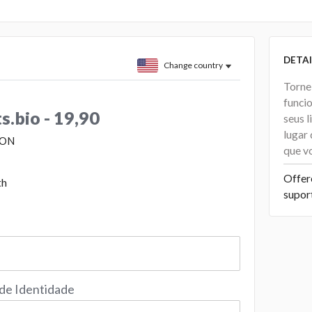
DETAI
Change country
Torne
funcio
.bio - 19,90
seus 
lugar 
ION
que vo
Offer
th
supor
 de Identidade