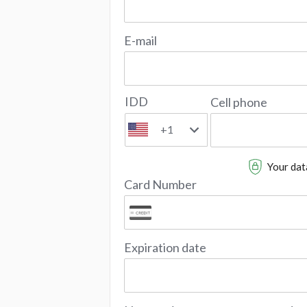
E-mail
IDD
Cell phone
+1
Your data
Card Number
Expiration date