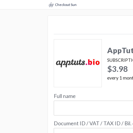
Checkout Sun
AppTuts
SUBSCRIPT
$3.98
every
1
mon
Full name
Document ID / VAT / TAX ID / Bil.