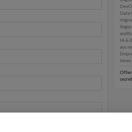
DevOp
Data 
migra
Segur
audito
IA & 
aos n
Empre
times 
Offer
secre