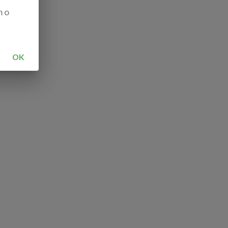
m o
OK