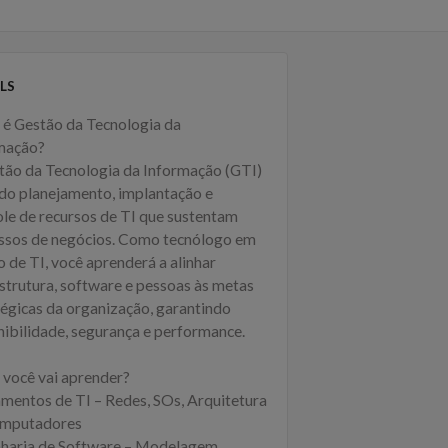
LS
 é Gestão da Tecnologia da
mação?
tão da Tecnologia da Informação (GTI)
 do planejamento, implantação e
ole de recursos de TI que sustentam
ssos de negócios. Como tecnólogo em
 de TI, você aprenderá a alinhar
estrutura, software e pessoas às metas
tégicas da organização, garantindo
nibilidade, segurança e performance.
 você vai aprender?
mentos de TI – Redes, SOs, Arquitetura
mputadores
haria de Software – Modelagem,