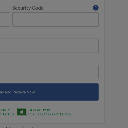
Security Code
?
ay and Receive Now
IVACY
GODADDY ®
OTECTED
VERIFIED AND PROTECTED