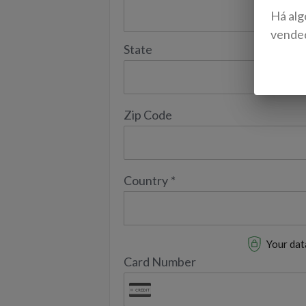
Há alg
vende
State
Zip Code
Country
*
Your data
Card Number