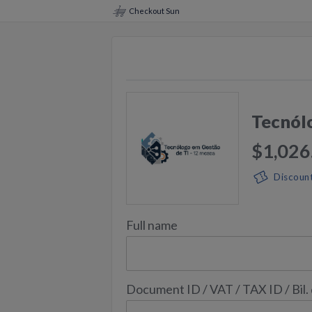
Checkout Sun
Tecnólo
$1,026
Discoun
Full name
Document ID / VAT / TAX ID / Bil.