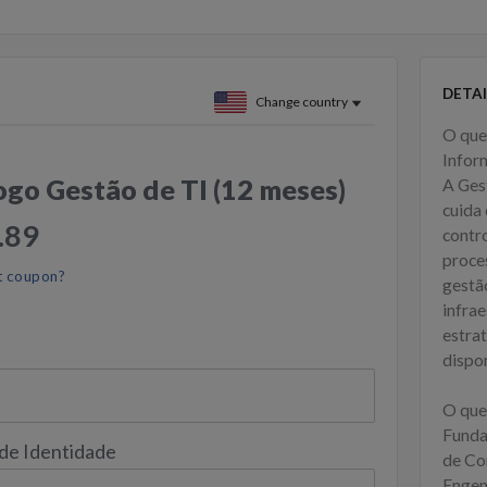
DETAI
Change country
O que
Infor
go Gestão de TI (12 meses)
A Ges
cuida
.89
contr
proce
t coupon?
gestão
infra
estra
dispo
O que
Funda
 de Identidade
de Co
Engen