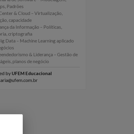
s, Padrões
Center & Cloud – Virtualização,
ção, capacidade
ança da Informação – Políticas,
ria, criptografia
Big Data – Machine Learning aplicado
egócios
endedorismo & Liderança – Gestão de
ágeis, planos de negócio
ed by
UFEM Educacional
taria@ufem.com.br