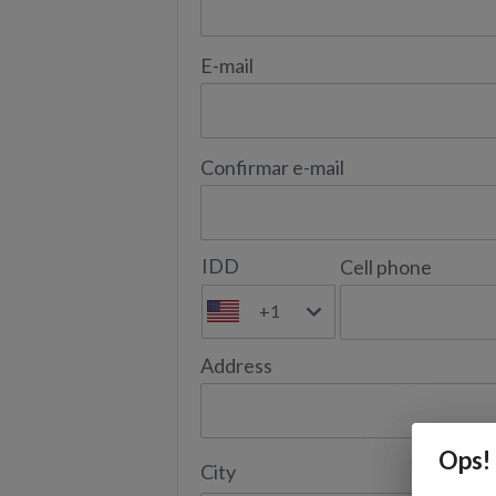
E-mail
Confirmar e-mail
IDD
Cell phone
+1
Address
Ops!
City