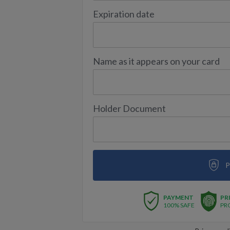
Expiration date
Name as it appears on your card
Holder Document
P
PAYMENT
PR
100% SAFE
PR