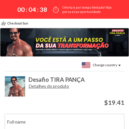
Oferta é por tempo limitado! Não
00 :
04
:
38
perca essa oportunidade
Checkout Sun
Change country
Desafio TIRA PANÇA
Detalhes do produto
$19.41
Full name