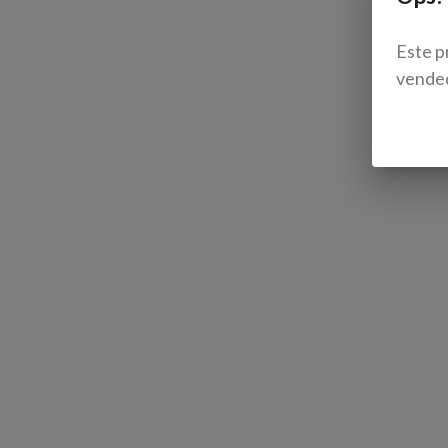
Este p
vende