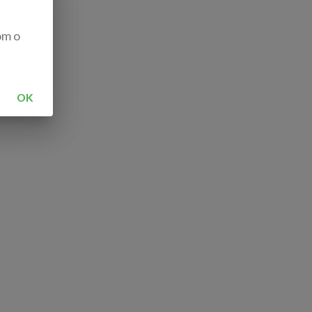
om o
OK