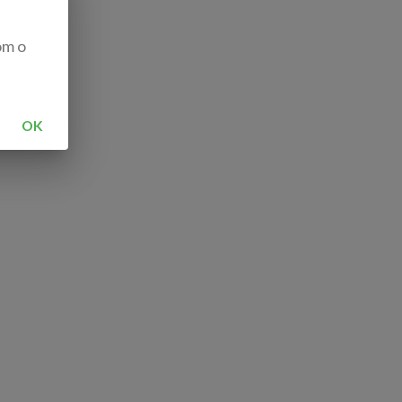
om o
OK