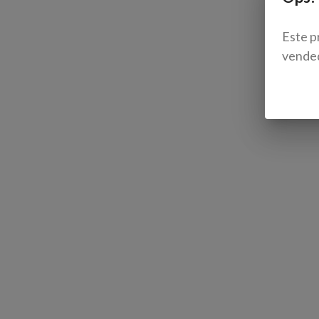
Este p
vende