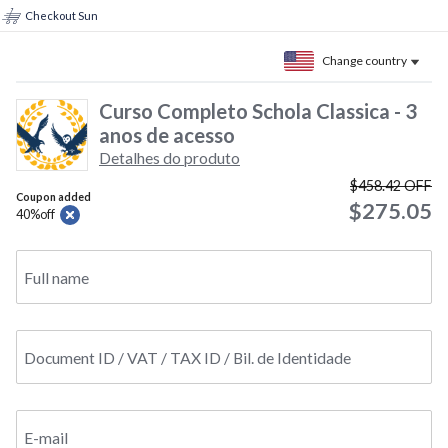
Checkout Sun
Change country
Curso Completo Schola Classica - 3
anos de acesso
Detalhes do produto
$458.42
OFF
Coupon added
$275.05
40%off
Full name
Document ID / VAT / TAX ID / Bil. de Identidade
E-mail