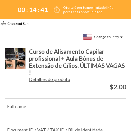
Oferta é por tempo limitado! Não
00 :
14
:
41
perca essa oportunidade
Checkout Sun
Change country
Curso de Alisamento Capilar
profissional + Aula Bônus de
Extensão de Cílios. ÚLTIMAS VAGAS
!
Detalhes do produto
$2.00
Full name
Document ID / VAT / TAX ID / Bil. de Identidade