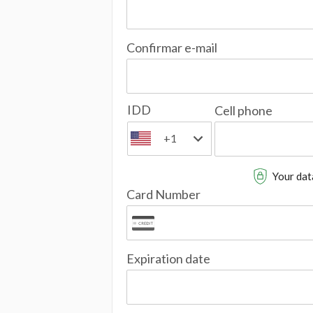
Confirmar e-mail
IDD
Cell phone
+1
Your data
Card Number
Expiration date