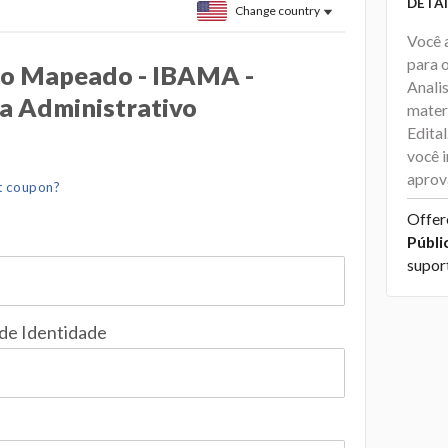
DETAI
Change country
Você 
para 
o Mapeado - IBAMA -
Analis
a Administrativo
materi
Edita
você i
aprov
t coupon?
Offer
Públi
supor
 de Identidade