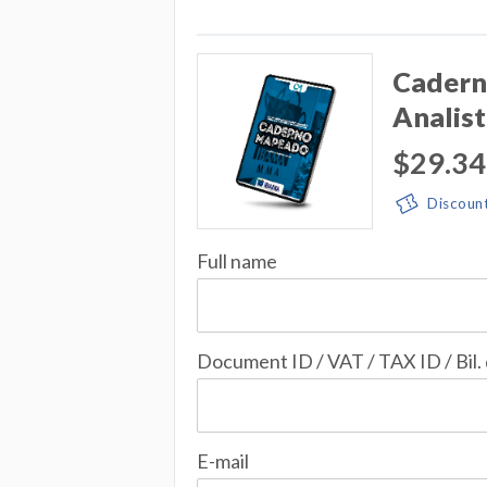
Cadern
Analist
$29.34
Discoun
Full name
Document ID / VAT / TAX ID / Bil.
E-mail