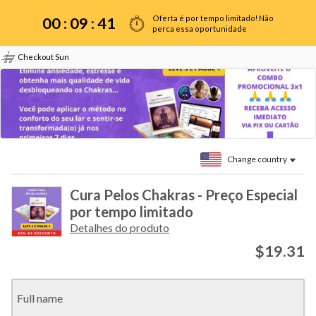
Oferta é por tempo limitado! Não
00 :
09
:
41
perca essa oportunidade
Checkout Sun
Change country
Cura Pelos Chakras - Preço Especial
por tempo limitado
Detalhes do produto
$19.31
Full name