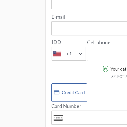
E-mail
IDD
Cell phone
+1
Your data
SELECT
Credit Card
Card Number