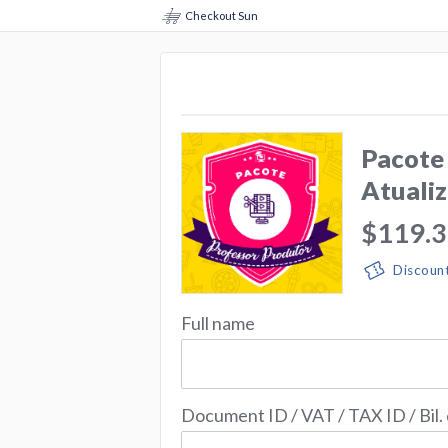
Checkout Sun
Pacote
Atuali
$119.
Discoun
Full name
Document ID / VAT / TAX ID / Bil.