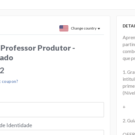
DETAI
Change country
Aprend
parti
 Professor Produtor -
combo
zado
que pr
32
1. Gr
intit
t coupon?
primei
(Nível
+
2. Gui
 de Identidade
OFER