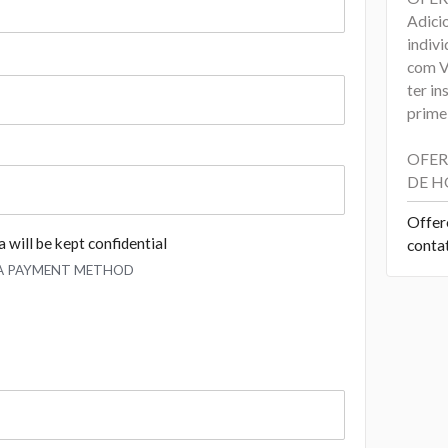
Adici
indiv
com V
ter in
primei
OFER
DE H
Offer
 will be kept confidential
conta
 A PAYMENT METHOD