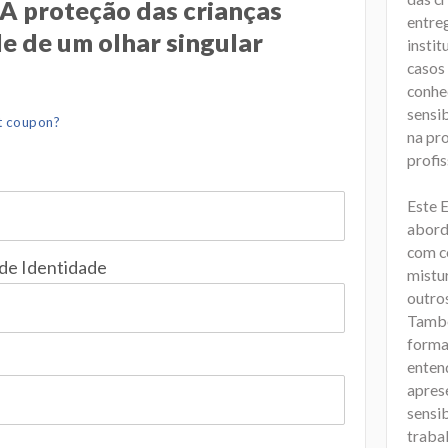
A proteção das crianças
entreg
e de um olhar singular
instit
casos
conhec
sensib
t coupon?
na pro
profis
Este 
aborda
com c
 de Identidade
mistu
outros
També
forma 
enten
apres
sensib
traba