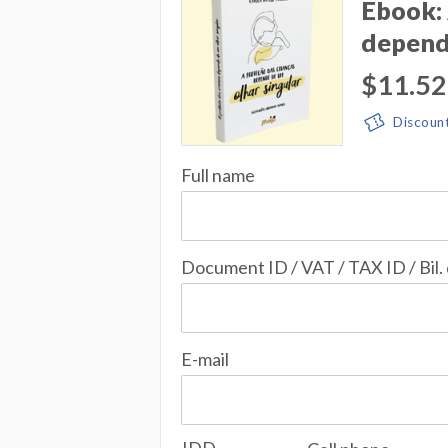
Ebook: 
depend
$11.52
Discoun
Full name
Document ID / VAT / TAX ID / Bil.
E-mail