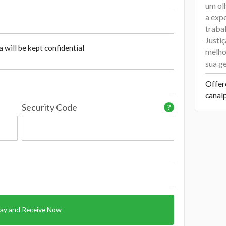
um ol
a exp
traba
Justiç
 will be kept confidential
melhor
sua ge
Offer
canal
Security Code
?
ay and Receive Now