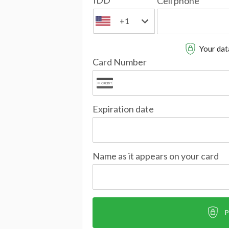
IDD
Cell phone
+1
Your data
Card Number
Expiration date
Name as it appears on your card
P