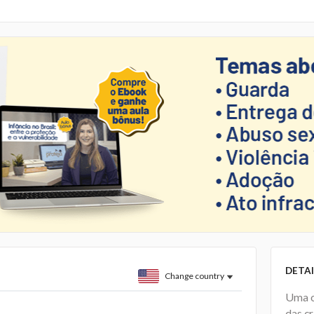
DETAI
Change country
Uma o
das c