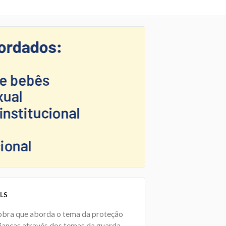
LS
bra que aborda o tema da proteção
rianças através dos temas da guarda,