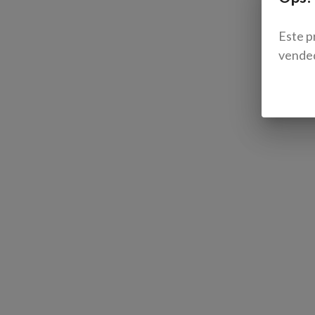
Este p
vende