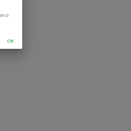
om o
OK