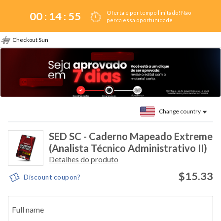
Oferta é por tempo limitado! Não
00 :
14
:
55
perca essa oportunidade
Checkout Sun
Change country
SED SC - Caderno Mapeado Extreme
(Analista Técnico Administrativo II)
Detalhes do produto
$15.33
Discount coupon?
Full name