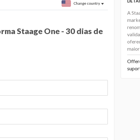
DETAI
Change country
A Sta
marke
renom
rma Staage One - 30 dias de
valid
ofere
maior
Offer
supor