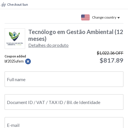
Checkout Sun
Change country
Tecnólogo em Gestão Ambiental (12
meses)
Detalhes do produto
$1,022.36
OFF
Coupon added
$817.89
bf2025ufem
Full name
Document ID / VAT / TAX ID / Bil. de Identidade
E-mail