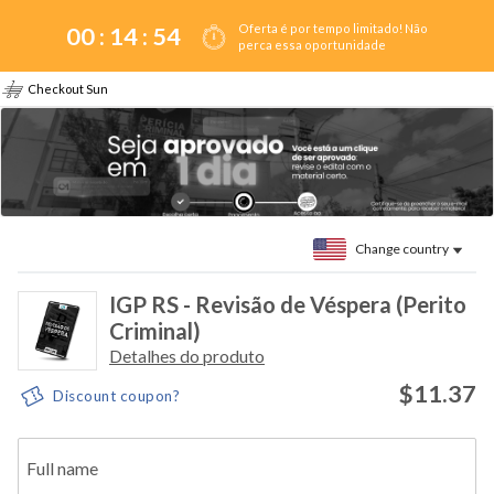
Oferta é por tempo limitado! Não
00 :
14
:
54
perca essa oportunidade
Checkout Sun
Change country
IGP RS - Revisão de Véspera (Perito
Criminal)
Detalhes do produto
$11.37
Discount coupon?
Full name