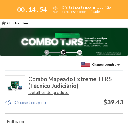
Oferta é por tempo limitado! Não
00 :
14
:
54
perca essa oportunidade
Checkout Sun
Change country
Combo Mapeado Extreme TJ RS
(Técnico Judiciário)
Detalhes do produto
$39.43
Discount coupon?
Full name