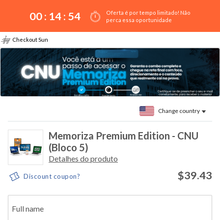
Oferta é por tempo limitado! Não
00 :
14
:
54
perca essa oportunidade
Checkout Sun
Change country
Memoriza Premium Edition - CNU
(Bloco 5)
Detalhes do produto
$39.43
Discount coupon?
Full name