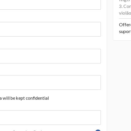
3. Co
violã
Offer
supor
 will be kept confidential