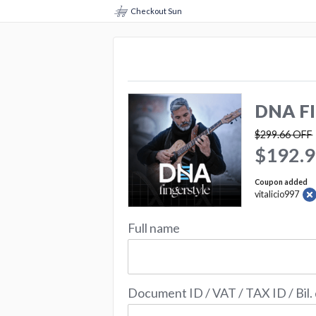
Checkout Sun
DNA FI
$299.66
OFF
$192.
Coupon added
vitalicio997
Full name
Document ID / VAT / TAX ID / Bil.