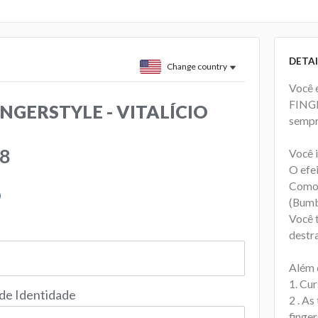
DETAI
Change country
Você 
FINGE
NGERSTYLE - VITALÍCIO
sempr
98
Você 
O efei
Como 
(Bumb
Você 
destr
Além 
1. Cu
 de Identidade
2 . A
finger