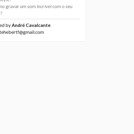
mo gravar um som incrível com o seu
o?
ed by
André Cavalcante
tehebertf@gmail.com