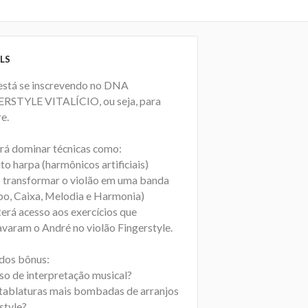
LS
está se inscrevendo no DNA
RSTYLE VITALÍCIO, ou seja, para
e.
irá dominar técnicas como:
to harpa (harmônicos artificiais)
transformar o violão em uma banda
o, Caixa, Melodia e Harmonia)
terá acesso aos exercícios que
avaram o André no violão Fingerstyle.
dos bônus:
rso de interpretação musical?
s tablaturas mais bombadas de arranjos
style?