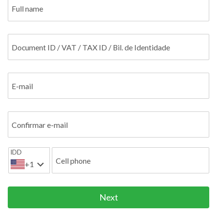
Full name
Document ID / VAT / TAX ID / Bil. de Identidade
E-mail
Confirmar e-mail
IDD
Cell phone
+1
Next