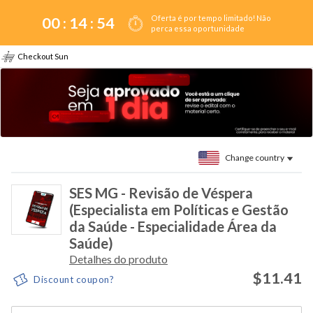
Oferta é por tempo limitado! Não
00 :
14
:
54
perca essa oportunidade
Checkout Sun
Change country
SES MG - Revisão de Véspera
(Especialista em Políticas e Gestão
da Saúde - Especialidade Área da
Saúde)
Detalhes do produto
$11.41
Discount coupon?