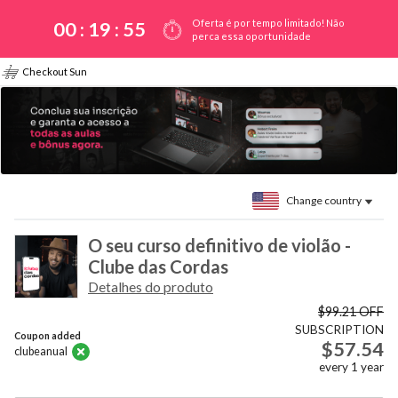
Oferta é por tempo limitado! Não
00 :
19
:
55
perca essa oportunidade
Checkout Sun
Change country
O seu curso definitivo de violão -
Clube das Cordas
Detalhes do produto
$99.21
OFF
SUBSCRIPTION
Coupon added
$57.54
clubeanual
every
1
year