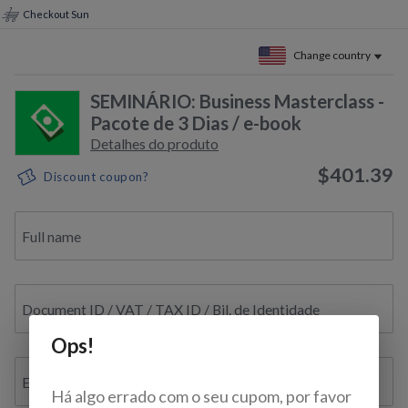
Checkout Sun
Change country
SEMINÁRIO: Business Masterclass -
Pacote de 3 Dias / e-book
Detalhes do produto
$401.39
Discount coupon?
Full name
Document ID / VAT / TAX ID / Bil. de Identidade
Ops!
E-mail
Há algo errado com o seu cupom, por favor