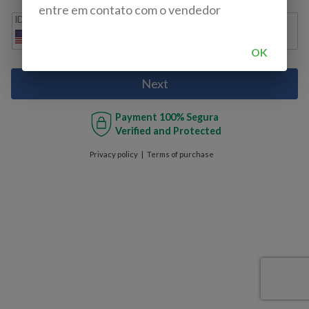
entre em contato com o vendedor
IDD
Cell phone
+1
OK
Next
Payment
100% Segura
Verified and Protected
Privacy policy
Terms of purchase