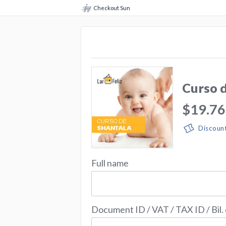
Checkout Sun
Curso 
$19.76
Discoun
Full name
Document ID / VAT / TAX ID / Bil.