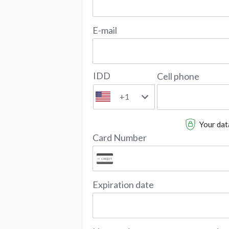
E-mail
IDD
Cell phone
+1
Your data
Card Number
Expiration date