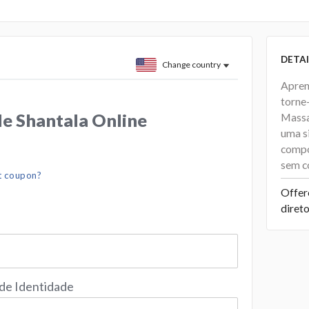
DETAI
Change country
Apren
torne
de Shantala Online
Massa
uma s
compo
sem có
t coupon?
Offer
diret
 de Identidade