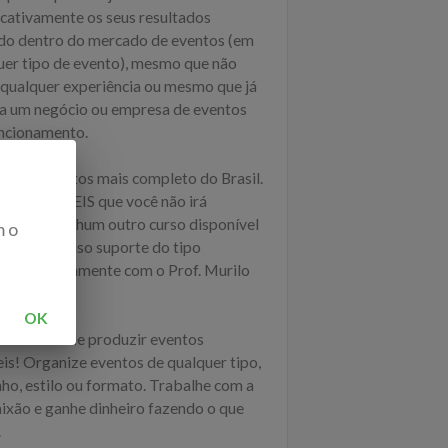
icativamente os seus resultados
do dentro do mercado de eventos (em
uer tipo de evento), mesmo que não
 qualquer experiência ou mesmo que já
a um negócio ou empresa de eventos
ncionamento.
so de Eventos mais completo do Brasil.
 INCRÍVEIS que você não irá
trar em nenhum outro curso disponível
m o
rcado. Incluso suporte do tipo
oria” diretamente com o Prof. Murilo
 equipe.
OK
ze o sonho de produzir eventos
eis! Organize eventos de qualquer tipo,
ho, estilo ou formato. Trabalhe com a
aixão e ganhe dinheiro fazendo o que
.