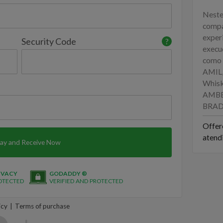
Neste
compa
experi
Security Code
?
execu
como
AMIL,
Whisk
AMBEV
BRADE
Offer
atend
ay and Receive Now
IVACY
GODADDY ®
OTECTED
VERIFIED AND PROTECTED
icy
Terms of purchase