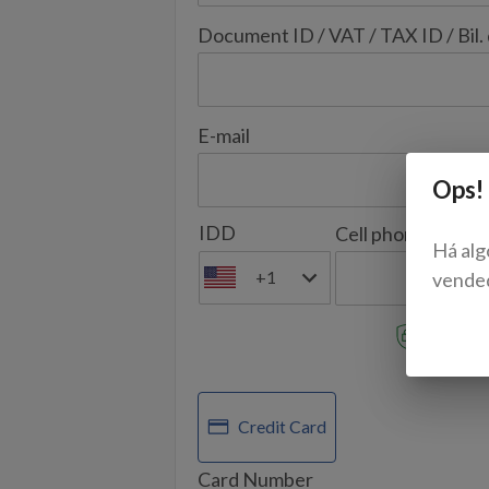
Document ID / VAT / TAX ID / Bil.
E-mail
Ops!
IDD
Cell phone
Há alg
+1
vende
Your data
SELECT
Credit Card
Card Number