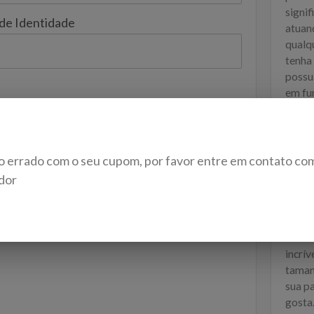
signif
 de Identidade
atuan
qualq
tenha
possu
em fu
O Cur
BÔNUS
encon
o errado com o seu cupom, por favor entre em contato co
no me
dor
“Ment
Sola e
 will be kept confidential
 A PAYMENT METHOD
Reali
incrív
taman
sua p
gosta