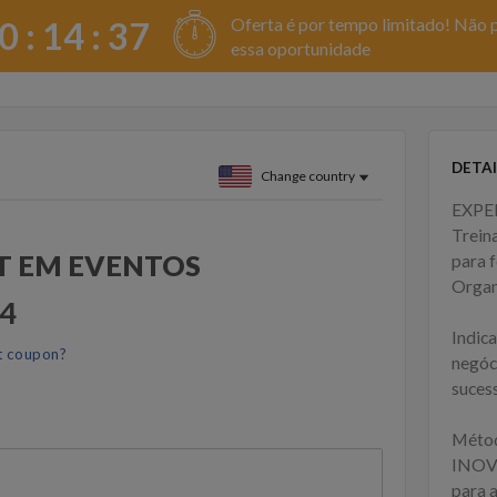
Oferta é por tempo limitado! Não 
0 :
14
:
36
essa oportunidade
DETAI
Change country
EXPE
Trein
T EM EVENTOS
para 
Organ
54
Indic
t coupon?
negóc
suces
Métod
INOVA
para 