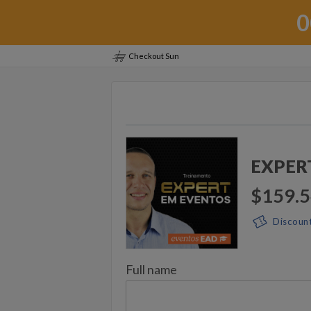
0
Checkout Sun
EXPER
$159.
Discoun
Full name