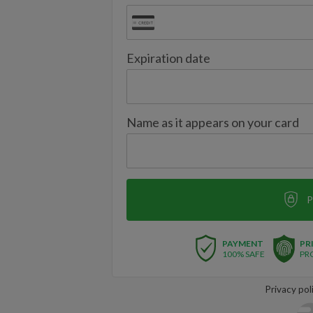
Expiration date
Name as it appears on your card
P
PAYMENT
PR
100% SAFE
PR
Privacy pol