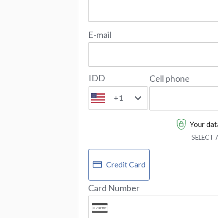
E-mail
IDD
Cell phone
+1
Your data
SELECT
Credit Card
Card Number