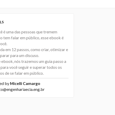
LS
cê é uma das pessoas que tremem
o tem falar em público, esse ebook é
você.
da em 12 passos, como criar, otimizar e
eparar para um discuso.
 ebook, nós trazemos um guia passo a
 para você seguir e superar todos os
os de se falar em público.
ed by
Micelli Camargo
to@engenhariaecia.eng.br