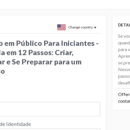
DETAI
Change country
Se vo
 em Público Para Iniciantes -
quand
para 
 em 12 Passos: Criar,
Apren
r e Se Preparar para um
se pr
so
Nesse
passo
desafi
Offer
conta
 de Identidade