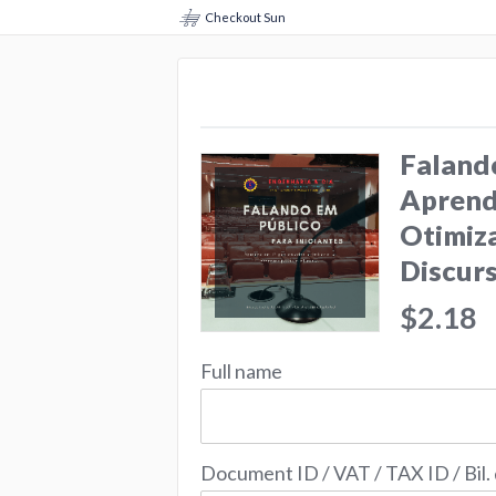
Checkout Sun
Falando
Aprenda
Otimiza
Discur
$2.18
Full name
Document ID / VAT / TAX ID / Bil.