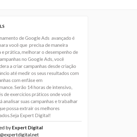
LS
inamento de Google Ads avançado é
 para você que precisa de maneira
a e prática, melhorar o desempenho de
campanhas no Google Ads, você
dera a criar campanhas desde criação
úncio até medir os seus resultados com
nhas com enfâse em
mance. Serão 14 horas de intensivo,
s de exercícios práticos onde você
á analisar suas campanhas e trabalhar
que possa extrair os melhores
ados.Seja Expert Digital!
ed by
Expert Digital
@expertdigital.net