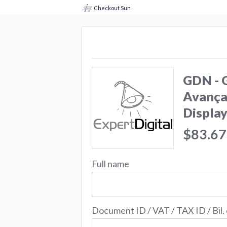
Checkout Sun
GDN - 
Avança
Display
$83.67
Full name
Document ID / VAT / TAX ID / Bil.