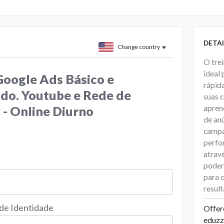
DETAI
Change country
O tre
ideal
Google Ads Básico e
rápid
do. Youtube e Rede de
suas 
apren
 - Online Diurno
de an
campa
perfo
atravé
poder
para 
result
 de Identidade
Offer
eduzz