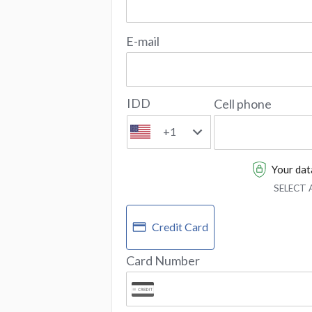
E-mail
IDD
Cell phone
+1
Your data
SELECT
Credit Card
Card Number