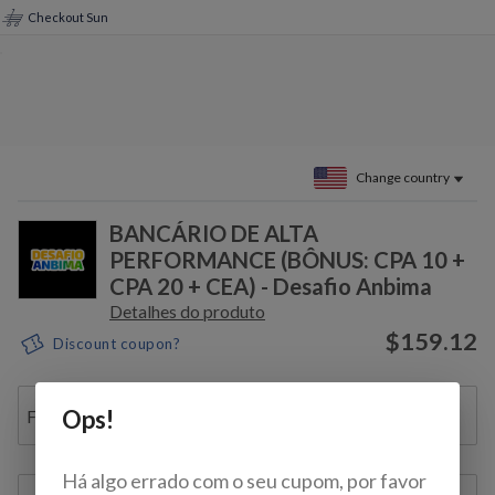
Checkout Sun
Change country
BANCÁRIO DE ALTA
PERFORMANCE (BÔNUS: CPA 10 +
CPA 20 + CEA) - Desafio Anbima
Detalhes do produto
$159.12
Discount coupon?
Ops!
Full name
Há algo errado com o seu cupom, por favor