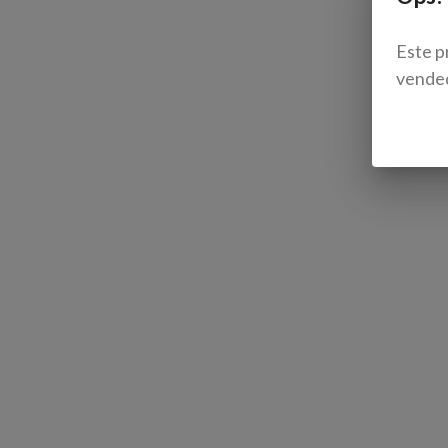
Este p
vende