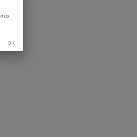
om o
OK