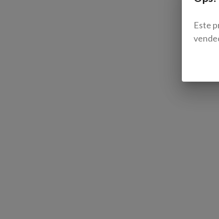
Este p
vende