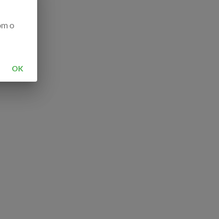
om o
OK