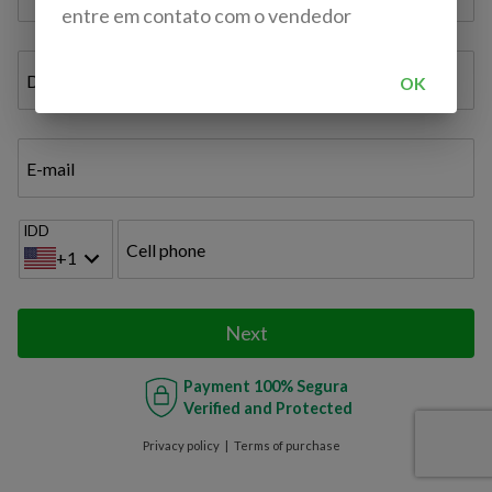
entre em contato com o vendedor
Document ID / VAT / TAX ID / Bil. de Identidade
OK
E-mail
IDD
Cell phone
+1
Next
Payment
100% Segura
Verified and Protected
Privacy policy
Terms of purchase