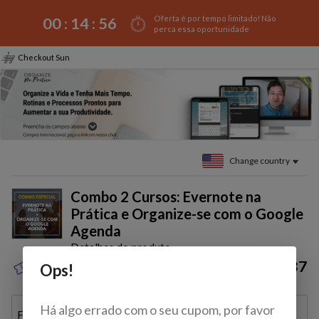
Oferta é por tempo limitado! Não
00 :
14
:
56
perca essa oportunidade
Checkout Sun
Change country
Combo 2 Cursos: Evernote na
Prática e Organize-se com o Google
Agenda
Detalhes do produto
$158.87
Ops!
Discount coupon?
Há algo errado com o seu cupom, por favor
Full name