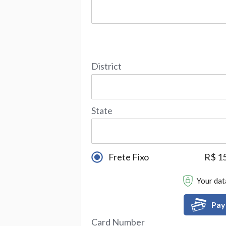
District
State
Frete Fixo
R$ 1
Your data
Pay
Card Number