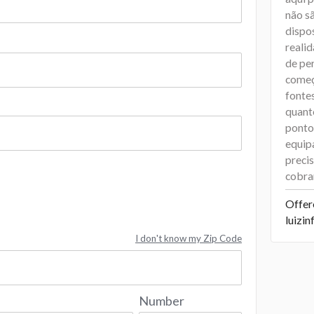
não s
dispo
reali
de pe
começ
fonte
quant
ponto 
equip
precis
cobrar
Offer
luizi
I don't know my Zip Code
Number