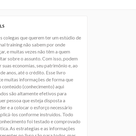
LS
s colegas que querem ter um estúdio de
nal training não sabem por onde
ar, e muitas vezes não têm a quem
ltar sobre o assunto. Com isso, podem
r suas economias, seu patrimônio e, ao
de anos, até o crédito. Esse livro
ce muitas informações de forma que
o conteúdo (conhecimento) aqui
ados são altamente efetivos para
uer pessoa que esteja disposta a
er e a colocar o esforço necessário
aplicá-los conforme instruídos. Todo
conhecimento foi testado e comprovado
tica. As estrategias e as informações
resentes no livro são para todos, mas