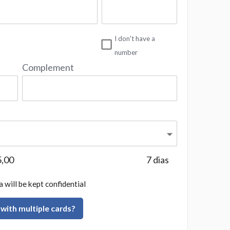
I don't have a
number
Complement
5,00
7
dias
 will be kept confidential
 with multiple cards?