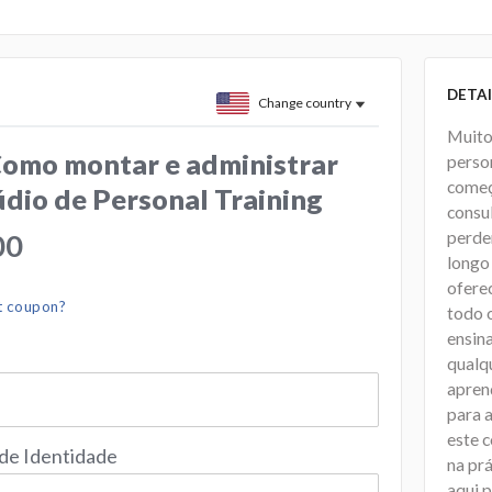
DETAI
Change country
Muito
Como montar e administrar
perso
começ
dio de Personal Training
consu
perde
00
longo 
ofere
t coupon?
todo 
ensin
qualq
aprend
para 
este 
 de Identidade
na prá
aqui p