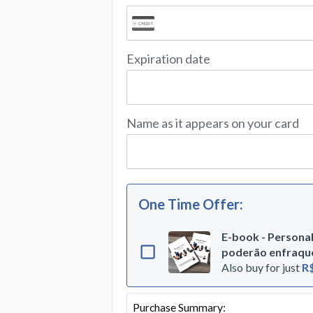
Expiration date
Name as it appears on your card
One Time Offer
:
E-book - Personal
poderão enfraque
Also buy for just
R$
Purchase Summary: