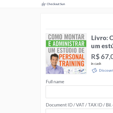
Checkout Sun
Livro: 
um estú
R$ 67,
in cash
Discoun
Full name
Document ID / VAT / TAX ID / Bil.