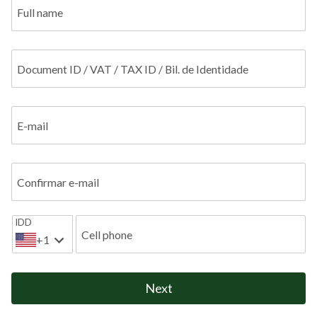
Full name
Document ID / VAT / TAX ID / Bil. de Identidade
E-mail
Confirmar e-mail
IDD
Cell phone
+1
Next