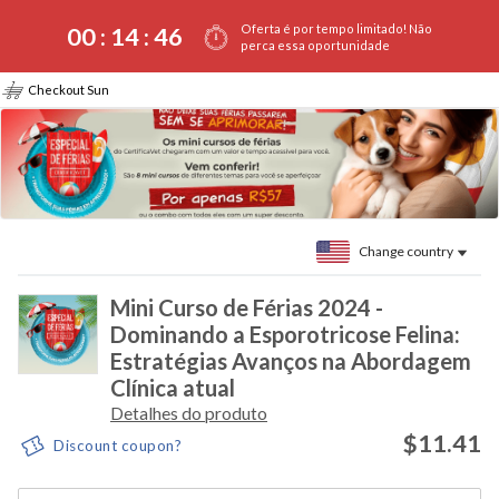
Oferta é por tempo limitado! Não
00 :
14
:
46
perca essa oportunidade
Checkout Sun
Change country
Mini Curso de Férias 2024 -
Dominando a Esporotricose Felina:
Estratégias Avanços na Abordagem
Clínica atual
Detalhes do produto
$11.41
Discount coupon?