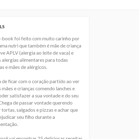
LS
e-book foi feito com muito carinho por
uma nutri que também é mãe de criança
ve APLV (alergia ao leite de vaca) e
s alergias alimentares para todas
as e mães de alérgicos.
 de ficar com o coração partido ao ver
s mães e crianças comendo lanches e
oder satisfazer a sua vontade e do seu
. Chega de passar vontade querendo
tortas, salgados e pizzas e achar que
ejudicar seu filho durante a
entação.
ocê vai encontrar 25 deliciosas receitas