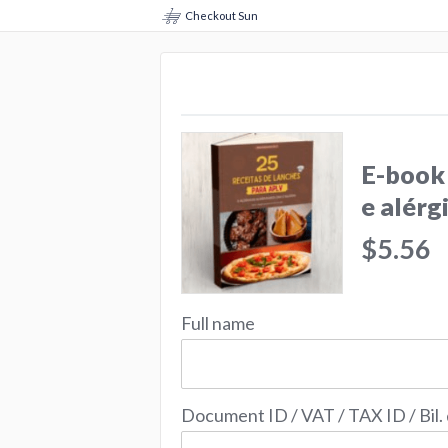
Checkout Sun
E-book
e alérg
$5.56
Full name
Document ID / VAT / TAX ID / Bil.