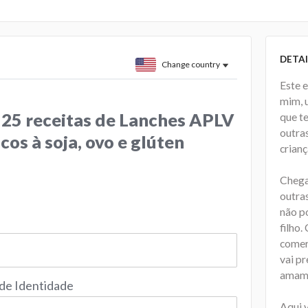
DETAI
Change country
Este 
mim, 
 25 receitas de Lanches APLV
que te
outra
icos à soja, ovo e glúten
crianç
Chega
outra
não p
filho
comer 
vai pr
amam
 de Identidade
Aqui v