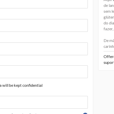
de lan
sem le
glúte
do dia
fazer,
De mã
carin
Offer
supor
 will be kept confidential