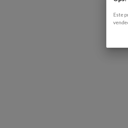
Este p
vende