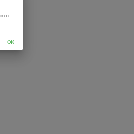
om o
OK