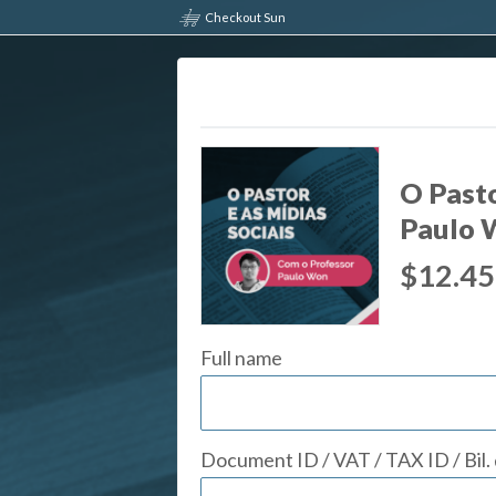
Checkout Sun
O Pasto
Paulo 
$12.45
Full name
Document ID / VAT / TAX ID / Bil.