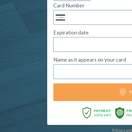
Card Number
Expiration date
Name as it appears on your card
P
PAYMENT
PR
100% SAFE
PR
Privacy pol