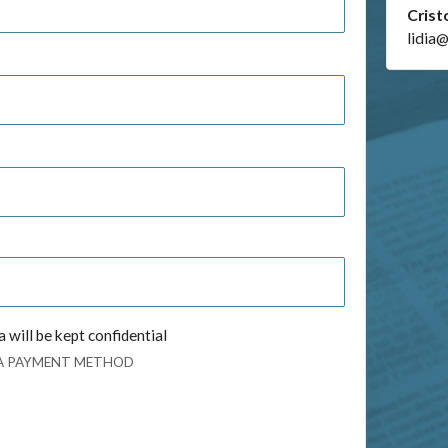
Crist
lidia
 will be kept confidential
 A PAYMENT METHOD