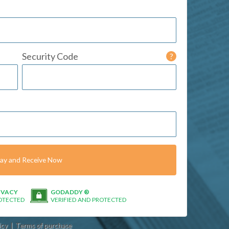
Security Code
?
ay and Receive Now
IVACY
GODADDY ®
OTECTED
VERIFIED AND PROTECTED
icy
Terms of purchase