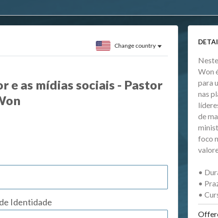
DETAI
Change country
Neste
Won é
r e as mídias sociais - Pastor
para 
nas p
Won
lídere
de ma
minis
foco n
valore
• Dur
• Pra
• Cur
 de Identidade
Offer