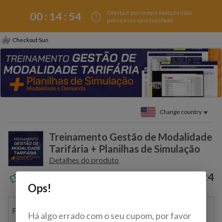
Oferta é por tempo limitado! Não
00 :
14
:
54
perca essa oportunidade
Checkout Sun
Change country
Treinamento Gestão de Modalidade
Tarifária + Planilhas de Simulação
Detalhes do produto
$139.24
Discount coupon?
Ops!
Full name
Há algo errado com o seu cupom, por favor