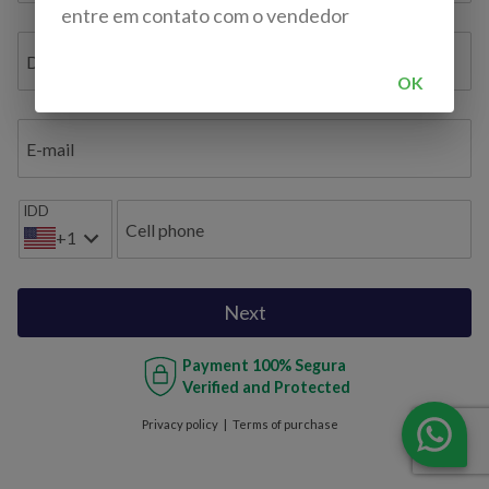
entre em contato com o vendedor
Document ID / VAT / TAX ID / Bil. de Identidade
OK
E-mail
IDD
Cell phone
+1
Next
Payment
100% Segura
Verified and Protected
Privacy policy
Terms of purchase