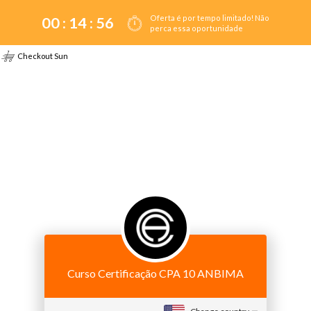
Oferta é por tempo limitado! Não
00 :
14
:
56
perca essa oportunidade
Checkout Sun
Curso Certificação CPA 10 ANBIMA