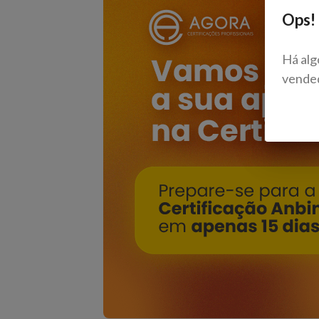
Ops!
Há alg
vende