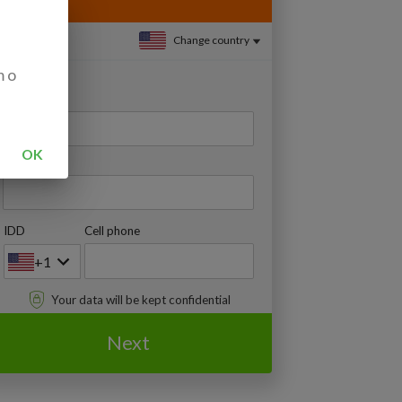
Change country
m o
Full name
OK
E-mail
IDD
Cell phone
+1
Your data will be kept confidential
Next