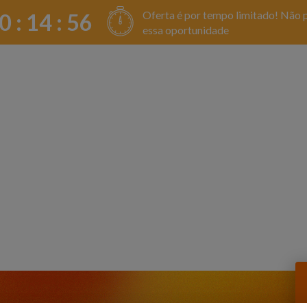
Oferta é por tempo limitado! Não 
0 :
14
:
56
essa oportunidade