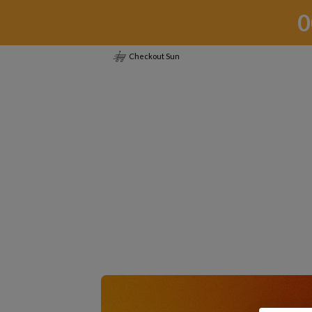
0
Checkout Sun