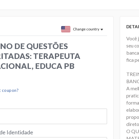
DETAI
Change country
Você 
NO DE QUESTÕES
seu c
banca
ITADAS: TERAPEUTA
fica p
CIONAL, EDUCA PB
TREI
BANC
A mel
t coupon?
prati
forma
elabo
propo
direto
O QU
 de Identidade
MATE