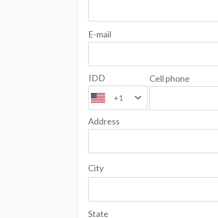
E-mail
IDD
Cell phone
+1
Address
City
State