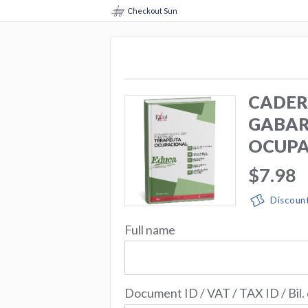
Checkout Sun
CADER
GABAR
OCUPA
$7.98
Discoun
Full name
Document ID / VAT / TAX ID / Bil.