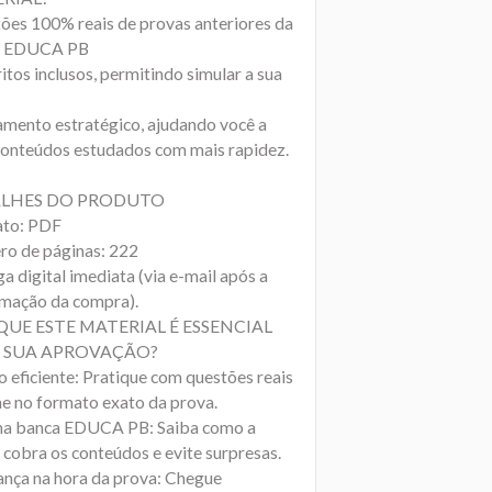
ões 100% reais de provas anteriores da
a EDUCA PB
tos inclusos, permitindo simular a sua
amento estratégico, ajudando você a
 conteúdos estudados com mais rapidez.
LHES DO PRODUTO
to: PDF
o de páginas: 222
a digital imediata (via e-mail após a
rmação da compra).
QUE ESTE MATERIAL É ESSENCIAL
 SUA APROVAÇÃO?
o eficiente: Pratique com questões reais
ne no formato exato da prova.
na banca EDUCA PB: Saiba como a
 cobra os conteúdos e evite surpresas.
ança na hora da prova: Chegue