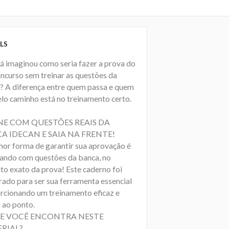
LS
já imaginou como seria fazer a prova do
oncurso sem treinar as questões da
? A diferença entre quem passa e quem
elo caminho está no treinamento certo.
NE COM QUESTÕES REAIS DA
A IDECAN E SAIA NA FRENTE!
hor forma de garantir sua aprovação é
cando com questões da banca, no
to exato da prova! Este caderno foi
rado para ser sua ferramenta essencial
rcionando um treinamento eficaz e
 ao ponto.
E VOCÊ ENCONTRA NESTE
RIAL?