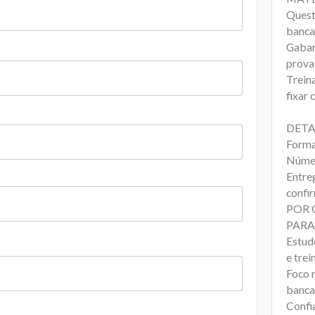
Quest
banc
Gabari
prova
Trein
fixar
DETA
Forma
Númer
Entreg
confi
POR 
PARA
Estud
e trei
Foco 
banca
Confi