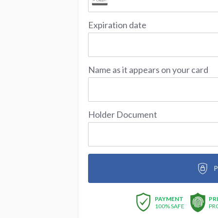
Expiration date
Name as it appears on your card
Holder Document
P
PAYMENT
PR
100% SAFE
PR