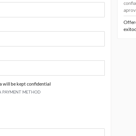
confi
aprov
Offer
exito
 will be kept confidential
 A PAYMENT METHOD