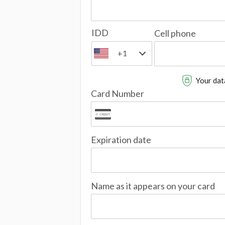
IDD
Cell phone
+1
Your data
Card Number
Expiration date
Name as it appears on your card