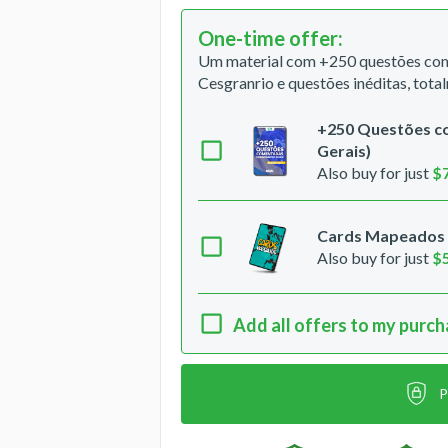
One-time offer
:
Um material com +250 questões com
Cesgranrio e questões inéditas, tota
+250 Questões co
Gerais)
Also buy for just
$
Cards Mapeados 
Also buy for just
$
Add all offers to my purc
P