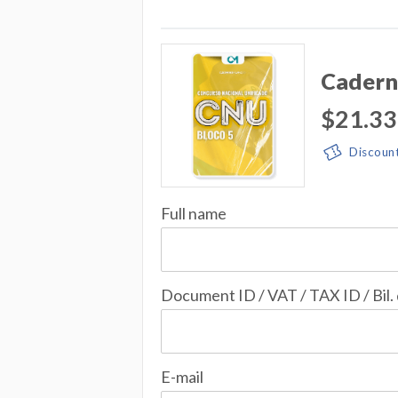
Cadern
$21.33
Discoun
Full name
Document ID / VAT / TAX ID / Bil.
E-mail