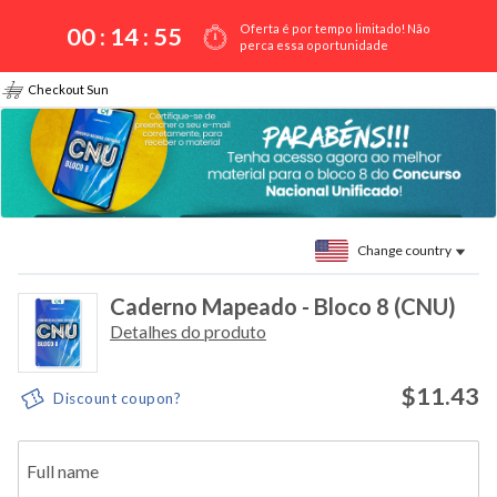
Oferta é por tempo limitado! Não
00 :
14
:
55
perca essa oportunidade
Checkout Sun
Change country
Caderno Mapeado - Bloco 8 (CNU)
Detalhes do produto
$11.43
Discount coupon?
Full name