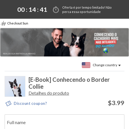
Oferta é por tempo limitado! Não
00 :
14
:
41
perca essa oportunidade
Checkout Sun
Change country
[E-Book] Conhecendo o Border
Collie
Detalhes do produto
$3.99
Discount coupon?
Full name