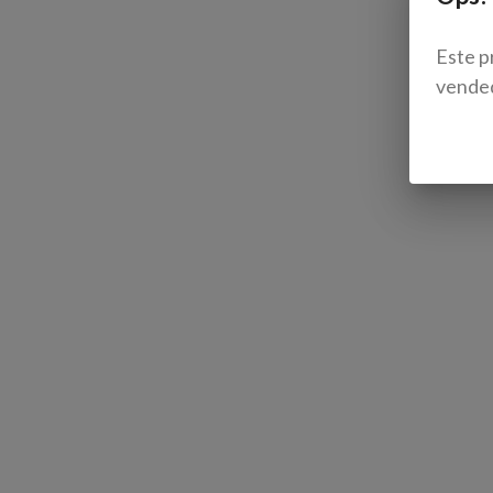
Este p
vende