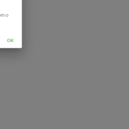
om o
OK