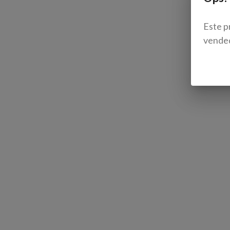
Este p
vende