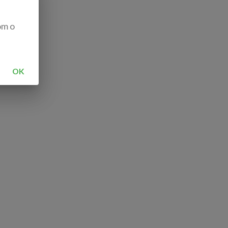
om o
OK