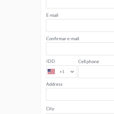
E-mail
Confirmar e-mail
IDD
Cell phone
+1
Address
City