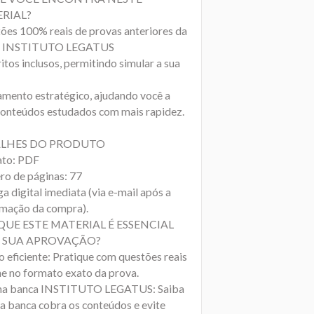
RIAL?
ões 100% reais de provas anteriores da
a INSTITUTO LEGATUS
tos inclusos, permitindo simular a sua
amento estratégico, ajudando você a
 conteúdos estudados com mais rapidez.
LHES DO PRODUTO
to: PDF
o de páginas: 77
a digital imediata (via e-mail após a
rmação da compra).
QUE ESTE MATERIAL É ESSENCIAL
 SUA APROVAÇÃO?
o eficiente: Pratique com questões reais
ne no formato exato da prova.
na banca INSTITUTO LEGATUS: Saiba
a banca cobra os conteúdos e evite