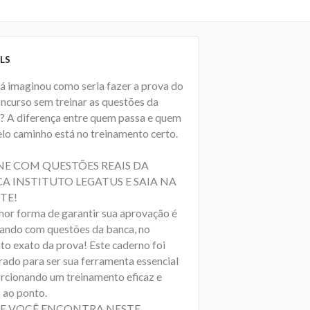
LS
já imaginou como seria fazer a prova do
oncurso sem treinar as questões da
? A diferença entre quem passa e quem
elo caminho está no treinamento certo.
NE COM QUESTÕES REAIS DA
A INSTITUTO LEGATUS E SAIA NA
TE!
hor forma de garantir sua aprovação é
cando com questões da banca, no
to exato da prova! Este caderno foi
rado para ser sua ferramenta essencial
rcionando um treinamento eficaz e
 ao ponto.
E VOCÊ ENCONTRA NESTE