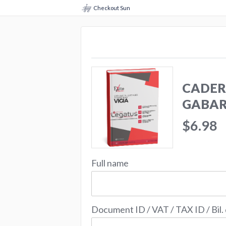
Checkout Sun
CADER
GABAR
$6.98
Full name
Document ID / VAT / TAX ID / Bil.