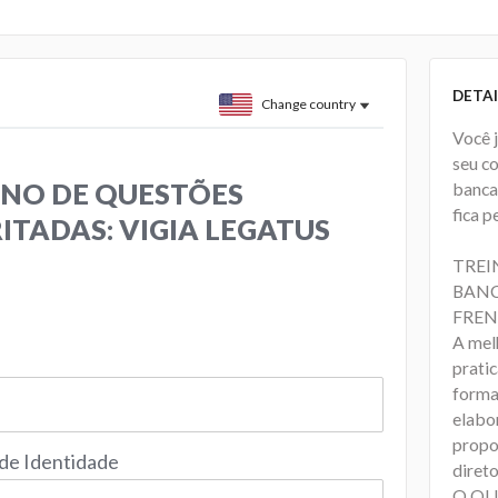
DETAI
Change country
Você 
seu c
NO DE QUESTÕES
banca
fica p
ITADAS: VIGIA LEGATUS
TREI
BANC
FREN
A mel
prati
forma
elabo
propo
 de Identidade
direto
O QU