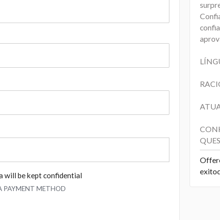
surpr
Confi
confi
aprov
LÍNG
RACI
ATUA
CONH
QUES
Offer
exito
 will be kept confidential
 A PAYMENT METHOD