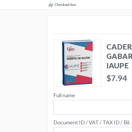
Checkout Sun
CADER
GABAR
IAUPE
$7.94
Full name
Document ID / VAT / TAX ID / Bil.