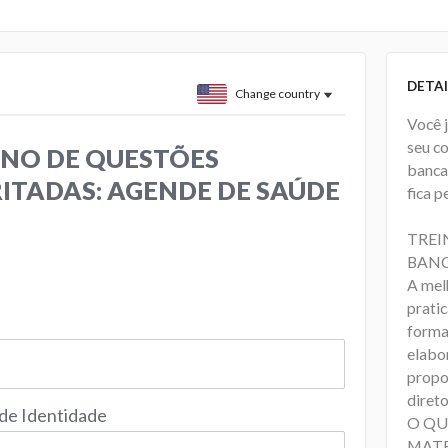
DETAI
Change country
Você 
seu c
NO DE QUESTÕES
banca
ITADAS: AGENDE DE SAÚDE
fica p
TREI
BANC
A mel
prati
forma
elabo
propo
direto
 de Identidade
O QU
MATE