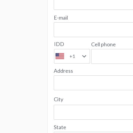
E-mail
IDD
Cell phone
+1
Address
City
State