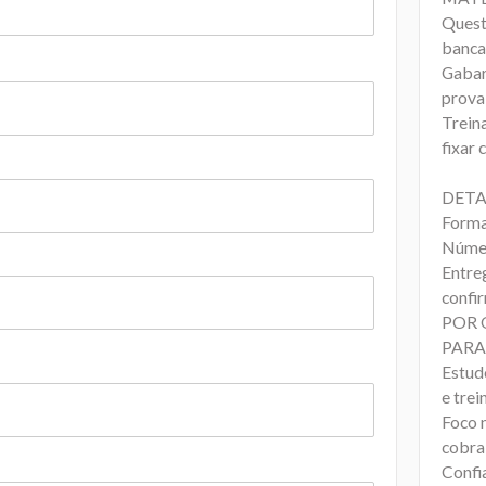
Quest
banc
Gabari
prova
Trein
fixar
DETA
Forma
Númer
Entreg
confi
POR 
PARA
Estud
e trei
Foco 
cobra
Confi