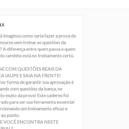
LS
já imaginou como seria fazer a prova do
oncurso sem treinar as questões da
? A diferença entre quem passa e quem
elo caminho está no treinamento certo.
NE COM QUESTÕES REAIS DA
A IAUPE E SAIA NA FRENTE!
hor forma de garantir sua aprovação é
cando com questões da banca, no
to exato da prova! Este caderno foi
rado para ser sua ferramenta essencial
rcionando um treinamento eficaz e
 ao ponto.
E VOCÊ ENCONTRA NESTE
RIAL?