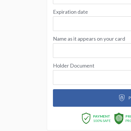
Expiration date
Name as it appears on your card
Holder Document
P
PAYMENT
PR
100% SAFE
PR