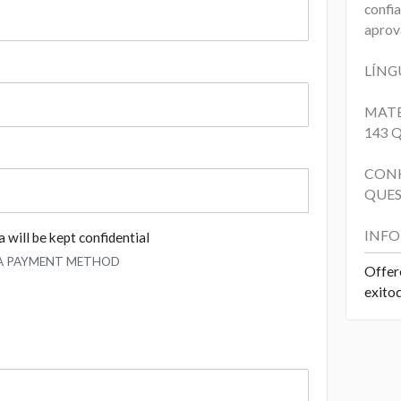
confi
aprov
LÍNG
MATE
143 
CONH
QUES
INFO
 will be kept confidential
 A PAYMENT METHOD
Offer
exito