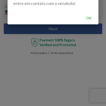
entre em contato com o vendedor
IDD
Cell phone
+1
OK
Next
Payment
100% Segura
Verified and Protected
Privacy policy
Terms of purchase