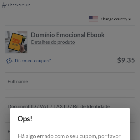
Checkout Sun
Change country
Domínio Emocional Ebook
Detalhes do produto
$9.35
Discount coupon?
Full name
Document ID / VAT / TAX ID / Bil. de Identidade
Ops!
E-mail
Há algo errado com o seu cupom, por favor